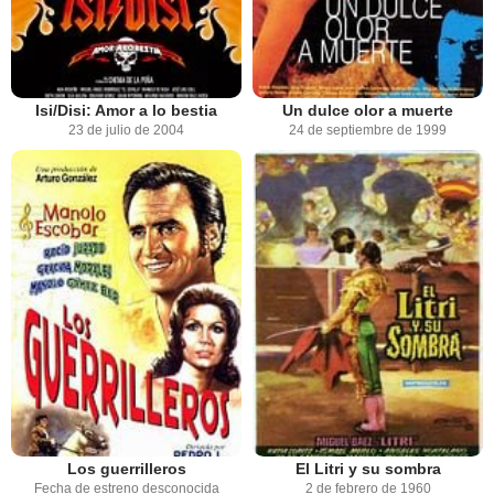
Isi/Disi: Amor a lo bestia
Un dulce olor a muerte
23 de julio de 2004
24 de septiembre de 1999
Los guerrilleros
El Litri y su sombra
Fecha de estreno desconocida
2 de febrero de 1960