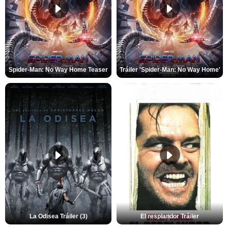
Spider-Man: No Way Home Teaser
Tráiler 'Spider-Man: No Way Home'
La Odisea Tráiler (3)
El resplandor Tráiler