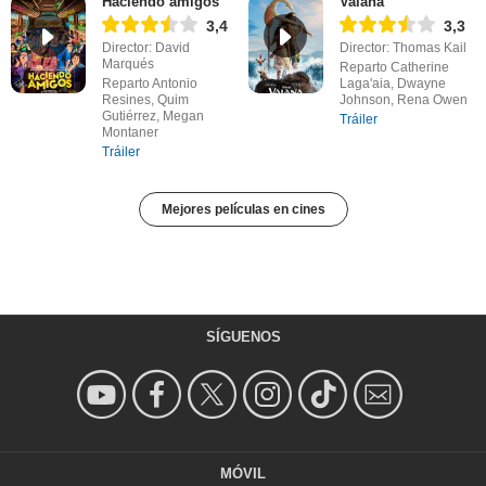
Haciendo amigos
Vaiana
3,4
3,3
Director: David
Director: Thomas Kail
Marqués
Reparto Catherine
Reparto Antonio
Laga'aia, Dwayne
Resines, Quim
Johnson, Rena Owen
Gutiérrez, Megan
Tráiler
Montaner
Tráiler
Mejores películas en cines
SÍGUENOS
MÓVIL