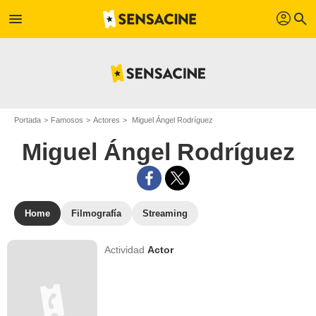
profil
menu
search
Portada
Famosos
Actores
Miguel Ángel Rodríguez
Miguel Ángel Rodríguez
Home
Filmografía
Streaming
Actividad
Actor