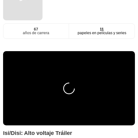
67
11
años de carrera
papeles en películas y series
Isi/Disi: Alto voltaje Tráiler