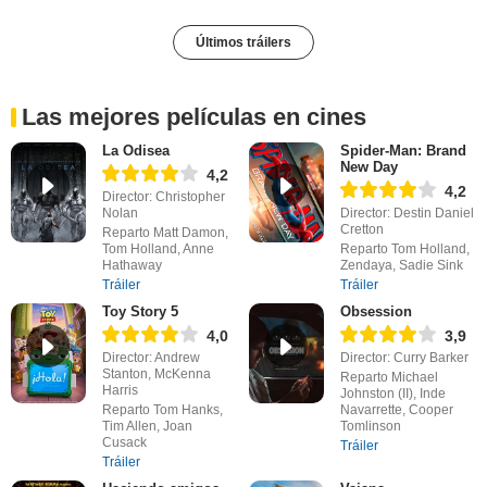
Últimos tráilers
Las mejores películas en cines
La Odisea
Spider-Man: Brand
New Day
4,2
4,2
Director: Christopher
Nolan
Director: Destin Daniel
Cretton
Reparto Matt Damon,
Tom Holland, Anne
Reparto Tom Holland,
Hathaway
Zendaya, Sadie Sink
Tráiler
Tráiler
Toy Story 5
Obsession
4,0
3,9
Director: Andrew
Director: Curry Barker
Stanton, McKenna
Reparto Michael
Harris
Johnston (II), Inde
Reparto Tom Hanks,
Navarrette, Cooper
Tim Allen, Joan
Tomlinson
Cusack
Tráiler
Tráiler