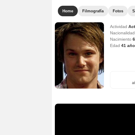
Home
Filmografía
Fotos
S
Actividad
Act
Nacionalida
Nacimiento
6
Edad
41
año
a