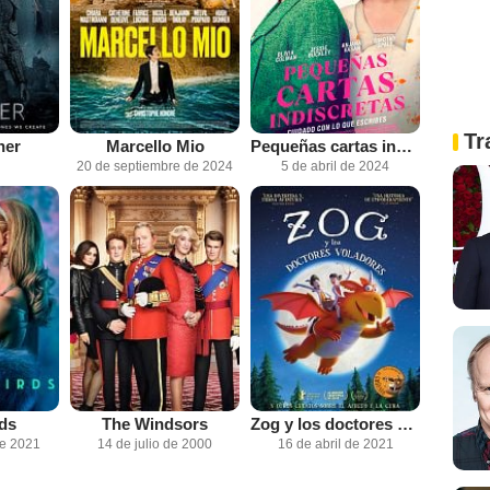
Tr
her
Marcello Mio
Pequeñas cartas indiscretas
20 de septiembre de 2024
5 de abril de 2024
rds
The Windsors
Zog y los doctores voladores
de 2021
14 de julio de 2000
16 de abril de 2021