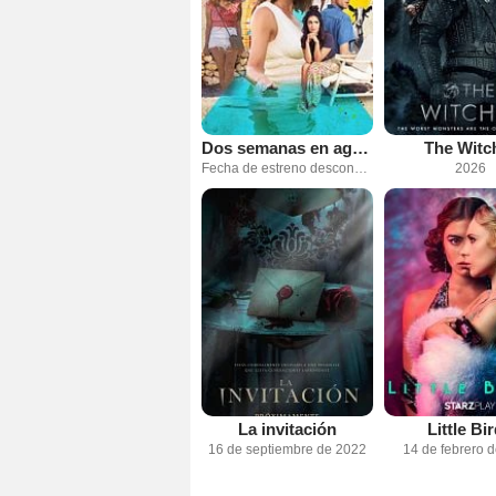
Dos semanas en agosto
The Witc
Fecha de estreno desconocida
2026
La invitación
Little Bi
16 de septiembre de 2022
14 de febrero 