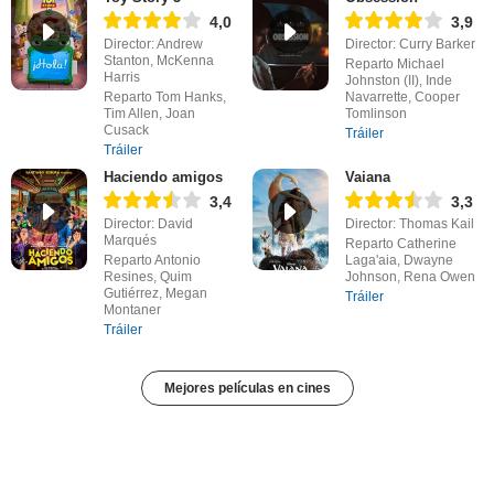
4,0
3,9
Director: Andrew
Director: Curry Barker
Stanton, McKenna
Reparto Michael
Harris
Johnston (II), Inde
Reparto Tom Hanks,
Navarrette, Cooper
Tim Allen, Joan
Tomlinson
Cusack
Tráiler
Tráiler
Haciendo amigos
Vaiana
3,4
3,3
Director: David
Director: Thomas Kail
Marqués
Reparto Catherine
Reparto Antonio
Laga'aia, Dwayne
Resines, Quim
Johnson, Rena Owen
Gutiérrez, Megan
Tráiler
Montaner
Tráiler
Mejores películas en cines