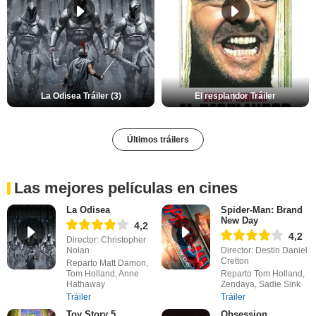
La Odisea Tráiler (3)
El resplandor Tráiler
Últimos tráilers
Las mejores películas en cines
La Odisea
Spider-Man: Brand
New Day
4,2
4,2
Director: Christopher
Nolan
Director: Destin Daniel
Cretton
Reparto Matt Damon,
Tom Holland, Anne
Reparto Tom Holland,
Hathaway
Zendaya, Sadie Sink
Tráiler
Tráiler
Toy Story 5
Obsession