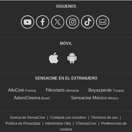
SÍGUENOS
MÓVIL
SENSACINE EN EL EXTRANJERO
AlloCiné
Filmstarts
Beyazperde
Francia
Alemania
Turquía
AdoroCinema
Sensacine México
Brasil
México
Acerca de SensaCine
|
Contacta con nosotros
|
Términos de uso
|
Política de Privacidad
|
Administrar Utiq
|
©SensaCine
|
Preferencias de
cookies