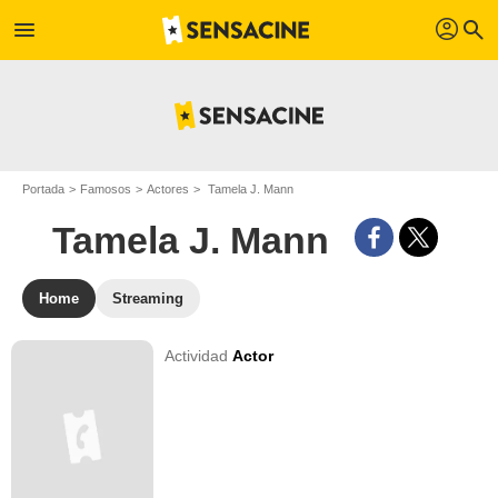
profil
menu
search
Portada
Famosos
Actores
Tamela J. Mann
Tamela J. Mann
Home
Streaming
Actividad
Actor