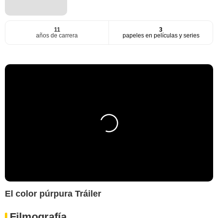
11
3
años de carrera
papeles en películas y series
El color púrpura Tráiler
Filmografía