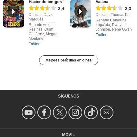
Haciendo amigos
Vaiana
3,4
3,3
Director: David
Director: Thomas Kail
Marqués
Reparto Catherine
Reparto Antonio
Laga'aia, Dwayne
Resines, Quim
Johnson, Rena Owen
Gutiérrez, Megan
Tráiler
Montaner
Tráiler
Mejores películas en cines
SÍGUENOS
MÓVIL