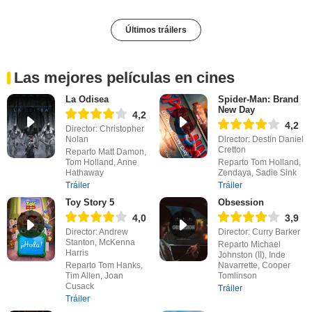
Últimos tráilers
Las mejores películas en cines
La Odisea
Spider-Man: Brand
New Day
4,2
4,2
Director: Christopher
Nolan
Director: Destin Daniel
Cretton
Reparto Matt Damon,
Tom Holland, Anne
Reparto Tom Holland,
Hathaway
Zendaya, Sadie Sink
Tráiler
Tráiler
Toy Story 5
Obsession
4,0
3,9
Director: Andrew
Director: Curry Barker
Stanton, McKenna
Reparto Michael
Harris
Johnston (II), Inde
Reparto Tom Hanks,
Navarrette, Cooper
Tim Allen, Joan
Tomlinson
Cusack
Tráiler
Tráiler