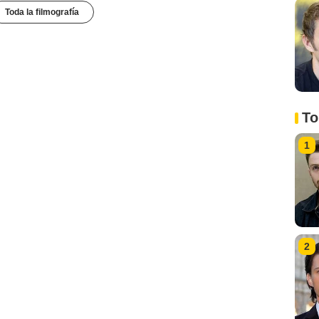
Toda la filmografía
To
1
2