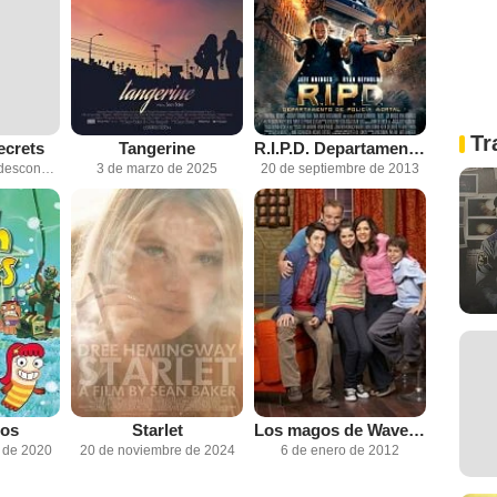
Tr
ecrets
Tangerine
R.I.P.D. Departamento de policía mortal
Fecha de estreno desconocida
3 de marzo de 2025
20 de septiembre de 2013
los
Starlet
Los magos de Waverly Place
 de 2020
20 de noviembre de 2024
6 de enero de 2012