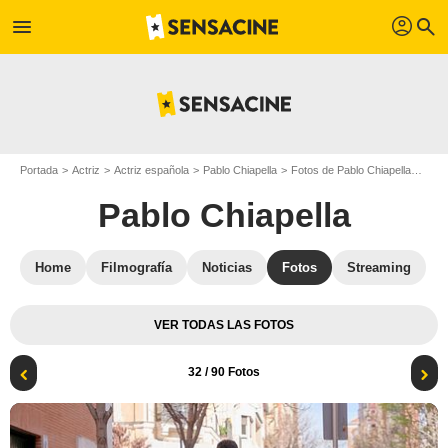
profil
menu
search
Portada
Actriz
Actriz española
Pablo Chiapella
Fotos de Pablo Chiapella
La q
Pablo Chiapella
Home
Filmografía
Noticias
Fotos
Streaming
VER TODAS LAS FOTOS
32
/ 90 Fotos