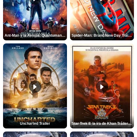
Ant-Man y la Avispa: Quantumanía Tráiler (2)
Spider-Man: Brand New Day Tráiler (3)
Uncharted Trailer
Star Trek II: la ira de Khan Tráiler VO