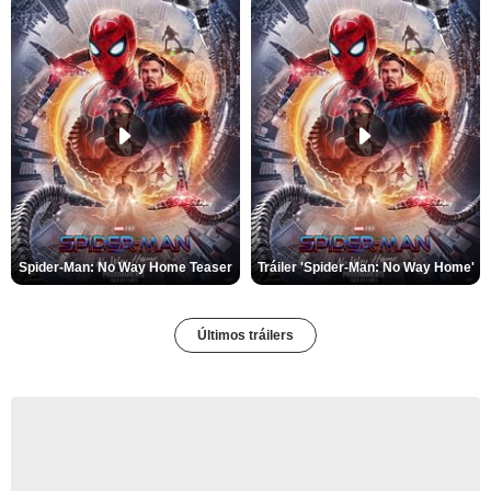
Spider-Man: No Way Home Teaser
Tráiler 'Spider-Man: No Way Home'
Últimos tráilers