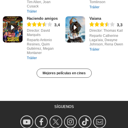
Tim Allen, Joan
Tomlinson
Cusack
Tráiler
Tráiler
Haciendo amigos
Vaiana
3,4
3,3
Director: David
Director: Thomas Kail
Marqués
Reparto Catherine
Reparto Antonio
Laga'aia, Dwayne
Resines, Quim
Johnson, Rena Owen
Gutiérrez, Megan
Tráiler
Montaner
Tráiler
Mejores películas en cines
SÍGUENOS