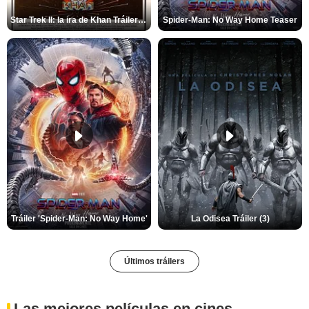
Star Trek II: la ira de Khan Tráiler VO
Spider-Man: No Way Home Teaser
Tráiler 'Spider-Man: No Way Home'
La Odisea Tráiler (3)
Últimos tráilers
Las mejores películas en cines