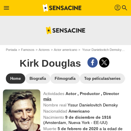
profil
menu
search
Portada
Famosos
Actores
Actor americano
Yssur Danielovitch Demsky - Apodo : Kirk Douglas
Kirk Douglas
Home
Biografía
Filmografía
Top películas/series
Actividades
Actor
,
Productor
,
Director
más
Nombre real
Yssur Danielovitch Demsky
Nacionalidad
Americano
Nacimiento
9 de diciembre de 1916
(Amsterdam, Nueva York - EE-UU)
Muerte
5 de febrero de 2020
a la edad de