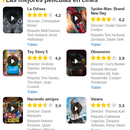
La Odisea
Spider-Man: Brand
New Day
4,2
4,2
Director: Christopher
Nolan
Director: Destin Daniel
Cretton
Reparto Matt Damon,
Tom Holland, Anne
Reparto Tom Holland,
Hathaway
Zendaya, Sadie Sink
Tráiler
Tráiler
Toy Story 5
Obsession
4,0
3,9
Director: Andrew
Director: Curry Barker
Stanton, McKenna
Reparto Michael
Harris
Johnston (II), Inde
Reparto Tom Hanks,
Navarrette, Cooper
Tim Allen, Joan
Tomlinson
Cusack
Tráiler
Tráiler
Haciendo amigos
Vaiana
3,4
3,3
Director: David
Director: Thomas Kail
Marqués
Reparto Catherine
Reparto Antonio
Laga'aia, Dwayne
Resines, Quim
Johnson, Rena Owen
Gutiérrez, Megan