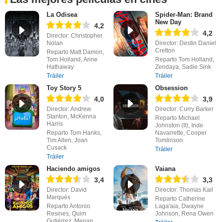
La Odisea
Spider-Man: Brand
New Day
4,2
4,2
Director: Christopher
Nolan
Director: Destin Daniel
Cretton
Reparto Matt Damon,
Tom Holland, Anne
Reparto Tom Holland,
Hathaway
Zendaya, Sadie Sink
Tráiler
Tráiler
Toy Story 5
Obsession
4,0
3,9
Director: Andrew
Director: Curry Barker
Stanton, McKenna
Reparto Michael
Harris
Johnston (II), Inde
Reparto Tom Hanks,
Navarrette, Cooper
Tim Allen, Joan
Tomlinson
Cusack
Tráiler
Tráiler
Haciendo amigos
Vaiana
3,4
3,3
Director: David
Director: Thomas Kail
Marqués
Reparto Catherine
Reparto Antonio
Laga'aia, Dwayne
Resines, Quim
Johnson, Rena Owen
Gutiérrez, Megan