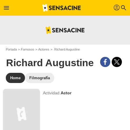
profil
menu
search
Portada
Famosos
Actores
Richard Augustine
Richard Augustine
Home
Filmografía
Actividad
Actor