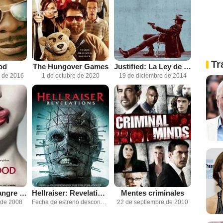
Tr
od
The Hungover Games
Justified: La Ley de Raylan
e de 2016
1 de octubre de 2020
19 de diciembre de 2014
True Blood (Sangre fresca)
Hellraiser: Revelations
Mentes criminales
 de 2008
Fecha de estreno desconocida
22 de septiembre de 2010