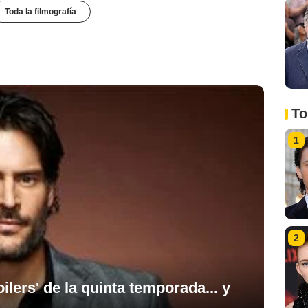
Toda la filmografía
To
1
2
ilers' de la quinta temporada... y