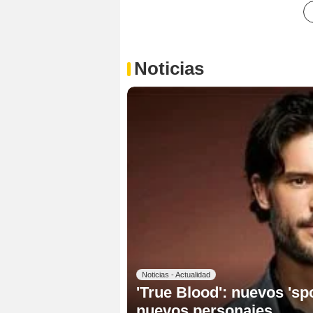
Noticias
Noticias - Actualidad
'True Blood': nuevos 'spo
nuevos personajes