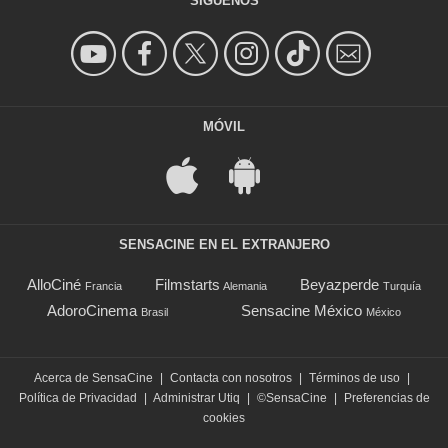
SÍGUENOS
MÓVIL
SENSACINE EN EL EXTRANJERO
AlloCiné
Filmstarts
Beyazperde
Francia
Alemania
Turquía
AdoroCinema
Sensacine México
Brasil
México
Acerca de SensaCine
|
Contacta con nosotros
|
Términos de uso
|
Política de Privacidad
|
Administrar Utiq
|
©SensaCine
|
Preferencias de
cookies