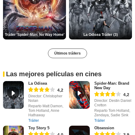
Tráiler 'Spider-Man: No Way Home'
La Odisea Tráiler (3)
Últimos tráilers
Las mejores películas en cines
La Odisea
Spider-Man: Brand
New Day
4,2
4,2
Director: Christopher
Nolan
Director: Destin Daniel
Cretton
Reparto Matt Damon,
Tom Holland, Anne
Reparto Tom Holland,
Hathaway
Zendaya, Sadie Sink
Tráiler
Tráiler
Toy Story 5
Obsession
4,0
3,9