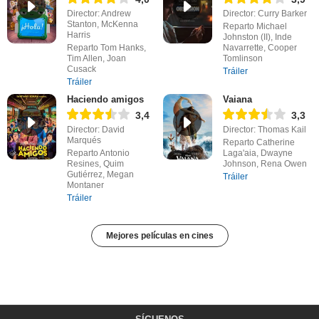
Director: Andrew
Director: Curry Barker
Stanton, McKenna
Reparto Michael
Harris
Johnston (II), Inde
Reparto Tom Hanks,
Navarrette, Cooper
Tim Allen, Joan
Tomlinson
Cusack
Tráiler
Tráiler
Haciendo amigos
Vaiana
3,4
3,3
Director: David
Director: Thomas Kail
Marqués
Reparto Catherine
Reparto Antonio
Laga'aia, Dwayne
Resines, Quim
Johnson, Rena Owen
Gutiérrez, Megan
Tráiler
Montaner
Tráiler
Mejores películas en cines