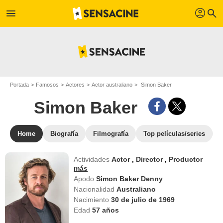
profil
menu
search
Portada
Famosos
Actores
Actor australiano
Simon Baker
Simon Baker
Home
Biografía
Filmografía
Top películas/series
Actividades
Actor
,
Director
,
Productor
más
Apodo
Simon Baker Denny
Nacionalidad
Australiano
Nacimiento
30 de julio de 1969
Edad
57
años