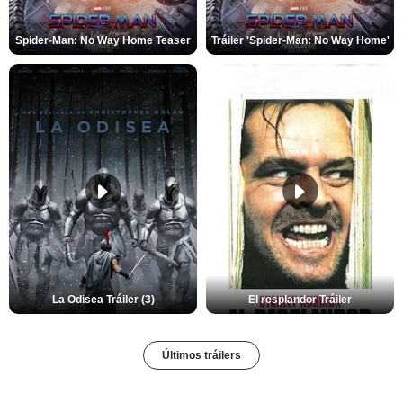
Spider-Man: No Way Home Teaser
Tráiler 'Spider-Man: No Way Home'
La Odisea Tráiler (3)
El resplandor Tráiler
Últimos tráilers