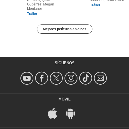
Resines, Quim
Johnson, Rena Owen
Gutiérrez, Megan
Tráiler
Montaner
Tráiler
Mejores películas en cines
SÍGUENOS
MÓVIL