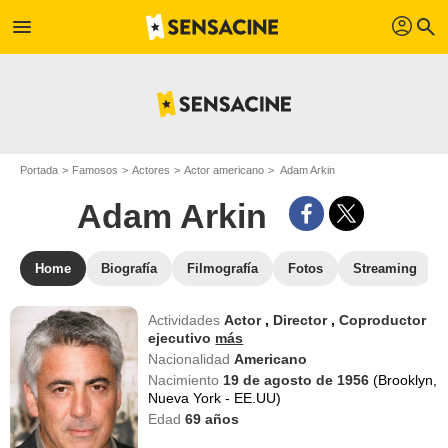
profil
menu
search
Portada
Famosos
Actores
Actor americano
Adam Arkin
Adam Arkin
Home
Biografía
Filmografía
Fotos
Streaming
Actividades
Actor
,
Director
,
Coproductor
ejecutivo
más
Nacionalidad
Americano
Nacimiento
19 de agosto de 1956
(Brooklyn,
Nueva York - EE.UU)
Edad
69
años