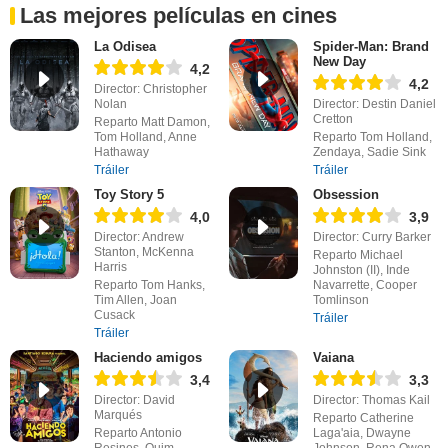
Las mejores películas en cines
La Odisea
Spider-Man: Brand
New Day
4,2
4,2
Director: Christopher
Nolan
Director: Destin Daniel
Cretton
Reparto Matt Damon,
Tom Holland, Anne
Reparto Tom Holland,
Hathaway
Zendaya, Sadie Sink
Tráiler
Tráiler
Toy Story 5
Obsession
4,0
3,9
Director: Andrew
Director: Curry Barker
Stanton, McKenna
Reparto Michael
Harris
Johnston (II), Inde
Reparto Tom Hanks,
Navarrette, Cooper
Tim Allen, Joan
Tomlinson
Cusack
Tráiler
Tráiler
Haciendo amigos
Vaiana
3,4
3,3
Director: David
Director: Thomas Kail
Marqués
Reparto Catherine
Reparto Antonio
Laga'aia, Dwayne