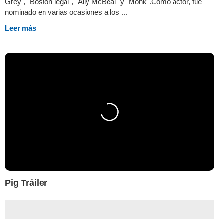
Grey", "Boston legal", "Ally McBeal" y "Monk".Como actor, fue
nominado en varias ocasiones a los ...
Leer más
Pig Tráiler