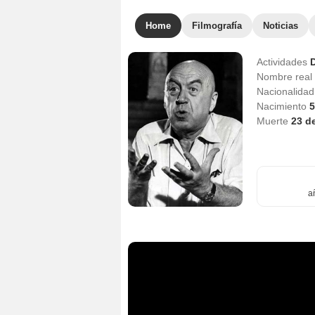
Home
Filmografía
Noticias
Actividades
D
Nombre real
Nacionalida
Nacimiento
5
Muerte
23 d
a