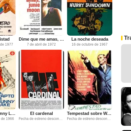
Tr
istad
Dime que me amas, Junie Moon
La noche deseada
 de 1977
7 de abril de 1972
16 de octubre de 1967
El rapto de Bunny Lake
El cardenal
Tempestad sobre Washington
e de 1966
Fecha de estreno desconocida
Fecha de estreno desconocida