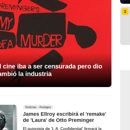
3
l cine iba a ser censurada pero dio
cambió la industria
Noticias - Rodajes
James Ellroy escribirá el 'remake'
de 'Laura' de Otto Preminger
El guionista de 'L.A. Confidential' firmará la