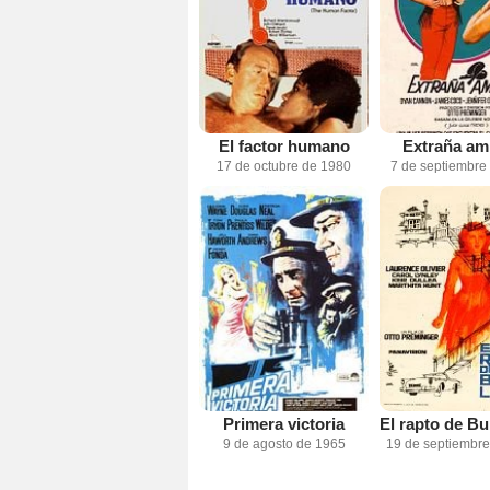
El factor humano
Extraña am
17 de octubre de 1980
7 de septiembre
Primera victoria
9 de agosto de 1965
19 de septiembr