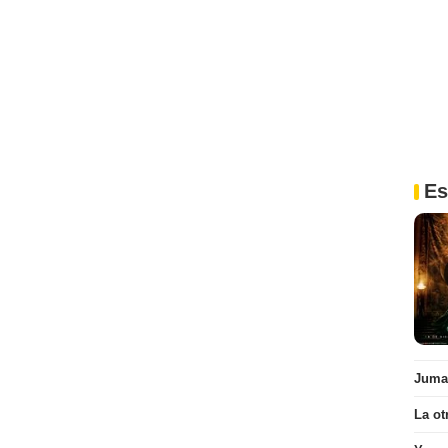
Es
Juman
La ot