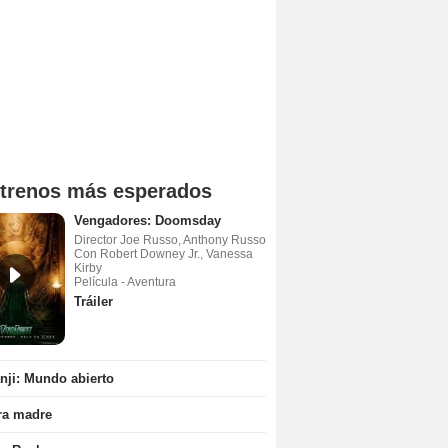
trenos más esperados
Vengadores: Doomsday
Director Joe Russo, Anthony Russo
Con Robert Downey Jr., Vanessa
Kirby
Película - Aventura
Tráiler
ji: Mundo abierto
ra madre