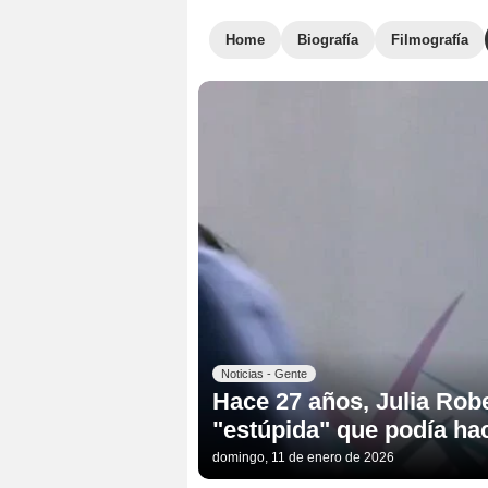
Home
Biografía
Filmografía
Noticias - Gente
Hace 27 años, Julia Robe
"estúpida" que podía hac
domingo, 11 de enero de 2026