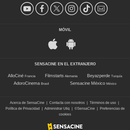
MÓVIL
SENSACINE EN EL EXTRANJERO
AlloCiné
Filmstarts
Beyazperde
Francia
Alemania
Turquía
AdoroCinema
Sensacine México
Brasil
México
Acerca de SensaCine
|
Contacta con nosotros
|
Términos de uso
|
Política de Privacidad
|
Administrar Utiq
|
©SensaCine
|
Preferencias de
cookies