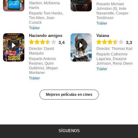
Stanton, McKenna
Reparto Michael
Harris
Johnston (II), Inde
Reparto Tom Hanks,
Navarrette, Cooper
Tim Allen, Joan
Tomlinson
Cusack
Tráiler
Tráiler
Haciendo amigos
Vaiana
3,4
3,3
Director: David
Director: Thomas Kail
Marqués
Reparto Catherine
Reparto Antonio
Laga'aia, Dwayne
Resines, Quim
Johnson, Rena Owen
Gutiérrez, Megan
Tráiler
Montaner
Tráiler
Mejores películas en cines
SÍGUENOS