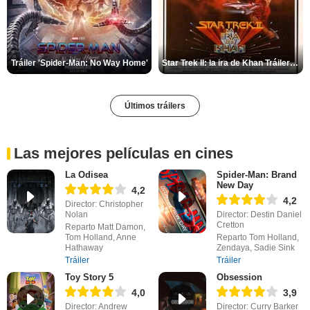
Tráiler 'Spider-Man: No Way Home'
Star Trek II: la ira de Khan Tráiler VO
Últimos tráilers
Las mejores películas en cines
La Odisea
Spider-Man: Brand
New Day
4,2
4,2
Director: Christopher
Nolan
Director: Destin Daniel
Cretton
Reparto Matt Damon,
Tom Holland, Anne
Reparto Tom Holland,
Hathaway
Zendaya, Sadie Sink
Tráiler
Tráiler
Toy Story 5
Obsession
4,0
3,9
Director: Andrew
Director: Curry Barker