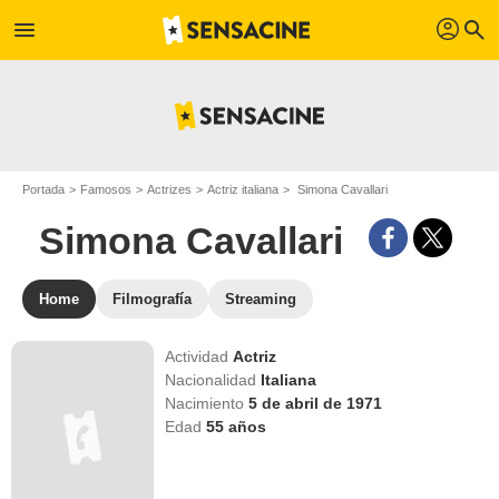
profil
menu
search
Portada
Famosos
Actrizes
Actriz italiana
Simona Cavallari
Simona Cavallari
Home
Filmografía
Streaming
Actividad
Actriz
Nacionalidad
Italiana
Nacimiento
5 de abril de 1971
Edad
55
años