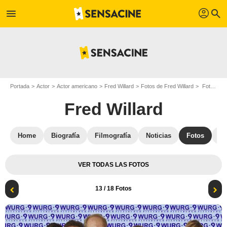
profil
menu
search
Portada
Actor
Actor americano
Fred Willard
Fotos de Fred Willard
Foto Laura Marano, Patricia Heaton, Josh Gad, Ayda Field, Fred Willard, Kelsey Grammer, Ty Burrell
Fred Willard
Home
Biografía
Filmografía
Noticias
Fotos
St
VER TODAS LAS FOTOS
13
/ 18 Fotos