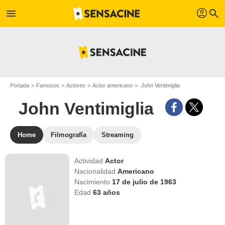
profil
menu
search
Portada
Famosos
Actores
Actor americano
John Ventimiglia
John Ventimiglia
Home
Filmografía
Streaming
Actividad
Actor
Nacionalidad
Americano
Nacimiento
17 de julio de 1963
Edad
63
años