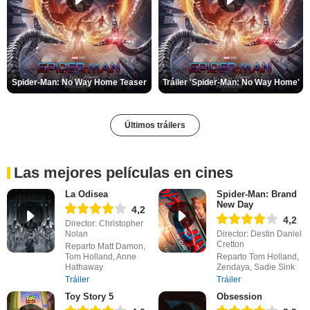
Spider-Man: No Way Home Teaser
Tráiler 'Spider-Man: No Way Home'
Últimos tráilers
Las mejores películas en cines
La Odisea
Spider-Man: Brand
New Day
4,2
4,2
Director: Christopher
Nolan
Director: Destin Daniel
Cretton
Reparto Matt Damon,
Tom Holland, Anne
Reparto Tom Holland,
Hathaway
Zendaya, Sadie Sink
Tráiler
Tráiler
Toy Story 5
Obsession