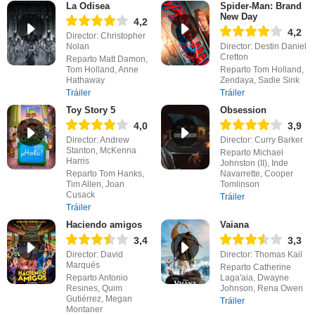
La Odisea
Spider-Man: Brand
New Day
4,2
4,2
Director: Christopher
Nolan
Director: Destin Daniel
Cretton
Reparto Matt Damon,
Tom Holland, Anne
Reparto Tom Holland,
Hathaway
Zendaya, Sadie Sink
Tráiler
Tráiler
Toy Story 5
Obsession
4,0
3,9
Director: Andrew
Director: Curry Barker
Stanton, McKenna
Reparto Michael
Harris
Johnston (II), Inde
Reparto Tom Hanks,
Navarrette, Cooper
Tim Allen, Joan
Tomlinson
Cusack
Tráiler
Tráiler
Haciendo amigos
Vaiana
3,4
3,3
Director: David
Director: Thomas Kail
Marqués
Reparto Catherine
Reparto Antonio
Laga'aia, Dwayne
Resines, Quim
Johnson, Rena Owen
Gutiérrez, Megan
Tráiler
Montaner