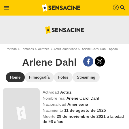
profil
menu
search
Portada
Famosos
Actrizes
Actriz americana
Arlene Carol Dahl - Apodo : Arlene Dahl
Arlene Dahl
Home
Filmografía
Fotos
Streaming
Actividad
Actriz
Nombre real
Arlene Carol Dahl
Nacionalidad
Americana
Nacimiento
11 de agosto de 1925
Muerte
29 de noviembre de 2021
a la edad
de 96 años