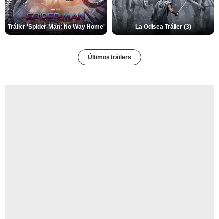
Tráiler 'Spider-Man: No Way Home'
La Odisea Tráiler (3)
Últimos tráilers