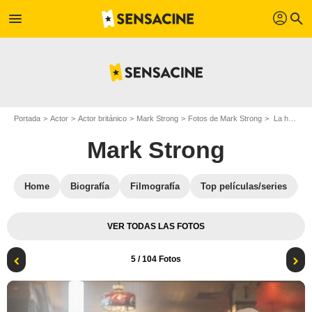
profil
menu
search
Portada
Actor
Actor británico
Mark Strong
Fotos de Mark Strong
La hora del silencio : Foto Mark Strong
Mark Strong
Home
Biografía
Filmografía
Top películas/series
VER TODAS LAS FOTOS
5
/ 104 Fotos