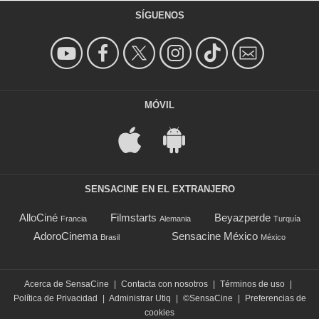
SÍGUENOS
MÓVIL
SENSACINE EN EL EXTRANJERO
AlloCiné
Filmstarts
Beyazperde
Francia
Alemania
Turquía
AdoroCinema
Sensacine México
Brasil
México
Acerca de SensaCine
|
Contacta con nosotros
|
Términos de uso
|
Política de Privacidad
|
Administrar Utiq
|
©SensaCine
|
Preferencias de
cookies