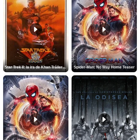
Star Trek II: la ira de Khan Tráiler VO
Spider-Man: No Way Home Teaser