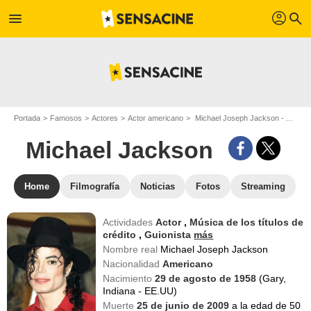
profil
menu
search
Portada
Famosos
Actores
Actor americano
Michael Joseph Jackson - Apodo : Michael Jackson
Michael Jackson
Home
Filmografía
Noticias
Fotos
Streaming
Actividades
Actor
,
Música de los títulos de
crédito
,
Guionista
más
Nombre real
Michael Joseph Jackson
Nacionalidad
Americano
Nacimiento
29 de agosto de 1958
(Gary,
Indiana - EE.UU)
Muerte
25 de junio de 2009
a la edad de 50