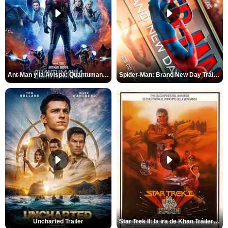
Ant-Man y la Avispa: Quantumanía Tráiler (2)
Spider-Man: Brand New Day Tráiler (3)
Uncharted Trailer
Star Trek II: la ira de Khan Tráiler VO