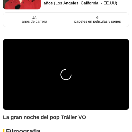
años (Los Ángeles, California, - EE.UU)
48
9
años de carrera
papeles en películas y series
La gran noche del pop Tráiler VO
Filmografía