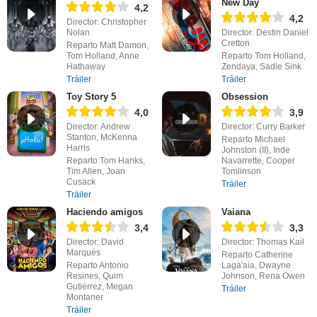
New Day
4,2
4,2
Director: Christopher
Nolan
Director: Destin Daniel
Cretton
Reparto Matt Damon,
Tom Holland, Anne
Reparto Tom Holland,
Hathaway
Zendaya, Sadie Sink
Tráiler
Tráiler
Toy Story 5
Obsession
4,0
3,9
Director: Andrew
Director: Curry Barker
Stanton, McKenna
Reparto Michael
Harris
Johnston (II), Inde
Reparto Tom Hanks,
Navarrette, Cooper
Tim Allen, Joan
Tomlinson
Cusack
Tráiler
Tráiler
Haciendo amigos
Vaiana
3,4
3,3
Director: David
Director: Thomas Kail
Marqués
Reparto Catherine
Reparto Antonio
Laga'aia, Dwayne
Resines, Quim
Johnson, Rena Owen
Gutiérrez, Megan
Tráiler
Montaner
Tráiler