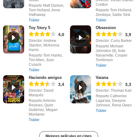
Nolan
Director: Destin Daniel
Cretton
Reparto Matt Damon,
Tom Holland, Anne
Reparto Tom Holland,
Hathaway
Zendaya, Sadie Sink
Tráiler
Tráiler
Toy Story 5
Obsession
4,0
3,9
Director: Andrew
Director: Curry Barker
Stanton, McKenna
Reparto Michael
Harris
Johnston (II), Inde
Reparto Tom Hanks,
Navarrette, Cooper
Tim Allen, Joan
Tomlinson
Cusack
Tráiler
Tráiler
Haciendo amigos
Vaiana
3,4
3,3
Director: David
Director: Thomas Kail
Marqués
Reparto Catherine
Reparto Antonio
Laga'aia, Dwayne
Resines, Quim
Johnson, Rena Owen
Gutiérrez, Megan
Tráiler
Montaner
Tráiler
Mejores películas en cines