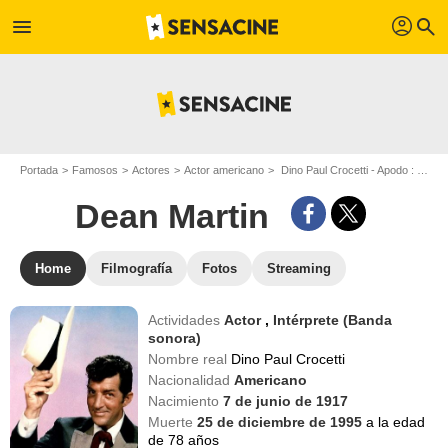
profil
menu
search
Portada
Famosos
Actores
Actor americano
Dino Paul Crocetti - Apodo : Dean Martin
Dean Martin
Home
Filmografía
Fotos
Streaming
Actividades
Actor
,
Intérprete (Banda
sonora)
Nombre real
Dino Paul Crocetti
Nacionalidad
Americano
Nacimiento
7 de junio de 1917
Muerte
25 de diciembre de 1995
a la edad
de 78 años