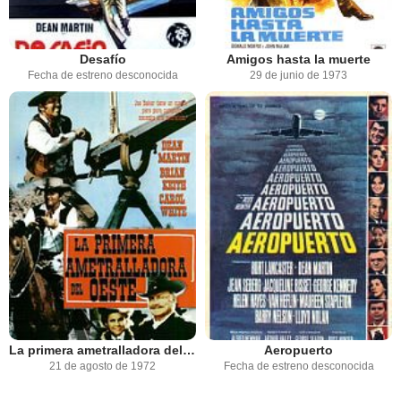
Desafío
Amigos hasta la muerte
Fecha de estreno desconocida
29 de junio de 1973
La primera ametralladora del Oeste
Aeropuerto
21 de agosto de 1972
Fecha de estreno desconocida