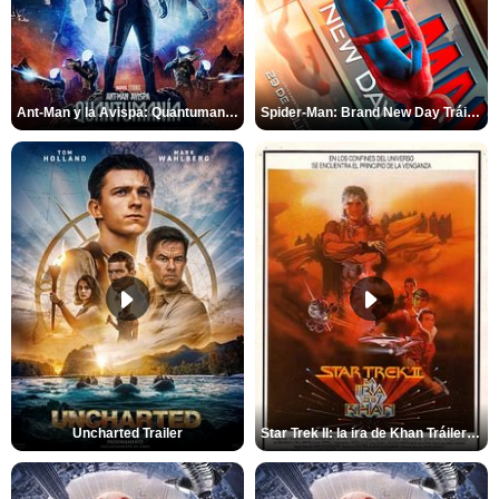
Ant-Man y la Avispa: Quantumanía Tráiler (2)
Spider-Man: Brand New Day Tráiler (3)
Uncharted Trailer
Star Trek II: la ira de Khan Tráiler VO