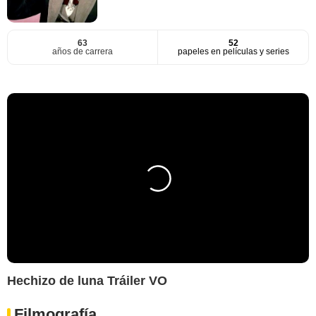
63
52
años de carrera
papeles en películas y series
Hechizo de luna Tráiler VO
Filmografía