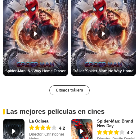
Spider-Man: No Way Home Teaser
Tráiler 'Spider-Man: No Way Home'
Últimos tráilers
Las mejores películas en cines
La Odisea
Spider-Man: Brand
New Day
4,2
4,2
Director: Christopher