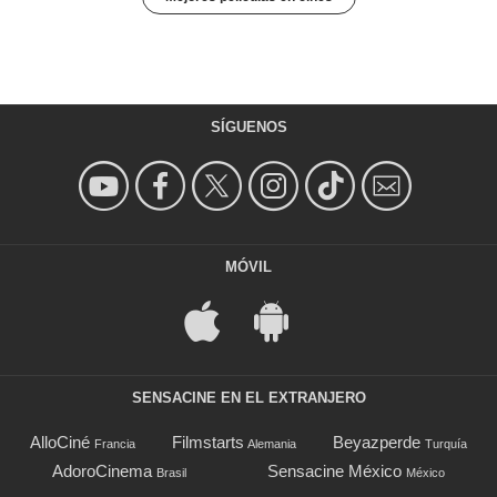
SÍGUENOS
MÓVIL
SENSACINE EN EL EXTRANJERO
AlloCiné
Filmstarts
Beyazperde
Francia
Alemania
Turquía
AdoroCinema
Sensacine México
Brasil
México