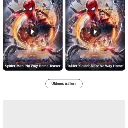
Spider-Man: No Way Home Teaser
Tráiler 'Spider-Man: No Way Home'
Últimos tráilers