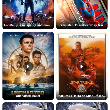
Ant-Man y la Avispa: Quantumanía Tráiler (2)
Spider-Man: Brand New Day Tráiler (3)
Uncharted Trailer
Star Trek II: la ira de Khan Tráiler VO