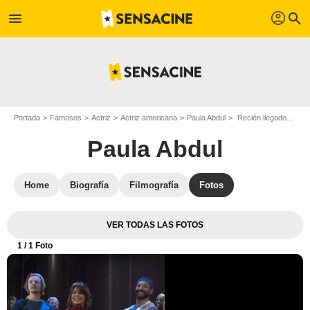
profil
menu
search
Portada
Famosos
Actriz
Actriz americana
Paula Abdul
Recién llegados : Foto Louis Becker, Scott Hislop, Paula Abdul
Paula Abdul
Home
Biografía
Filmografía
Fotos
VER TODAS LAS FOTOS
1
/ 1 Foto