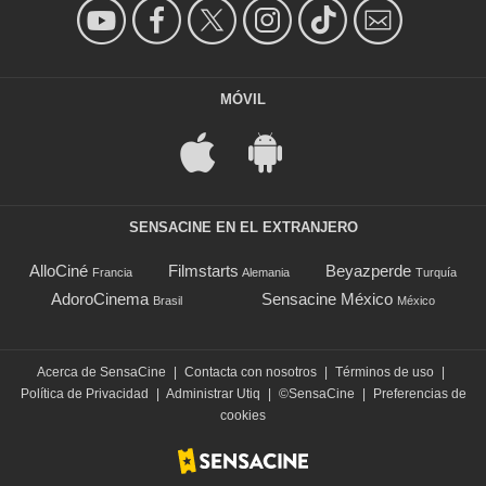
MÓVIL
SENSACINE EN EL EXTRANJERO
AlloCiné
Filmstarts
Beyazperde
Francia
Alemania
Turquía
AdoroCinema
Sensacine México
Brasil
México
Acerca de SensaCine
|
Contacta con nosotros
|
Términos de uso
|
Política de Privacidad
|
Administrar Utiq
|
©SensaCine
|
Preferencias de
cookies