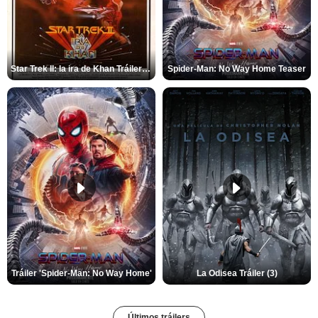
Star Trek II: la ira de Khan Tráiler VO
Spider-Man: No Way Home Teaser
Tráiler 'Spider-Man: No Way Home'
La Odisea Tráiler (3)
Últimos tráilers