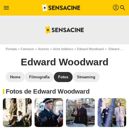
profil
menu
search
Portada
Famosos
Actores
Actor británico
Edward Woodward
Edward Woodward : Fotos de sus películas y series
Edward Woodward
Home
Filmografía
Fotos
Streaming
Fotos de Edward Woodward