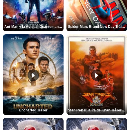
Ant-Man y la Avispa: Quantumanía Tráiler (2)
Spider-Man: Brand New Day Tráiler (3)
Uncharted Trailer
Star Trek II: la ira de Khan Tráiler VO