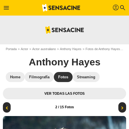
profil
menu
search
Portada
Actor
Actor australiano
Anthony Hayes
Fotos de Anthony Hayes
Fot
Anthony Hayes
Home
Filmografía
Fotos
Streaming
VER TODAS LAS FOTOS
2
/ 15 Fotos