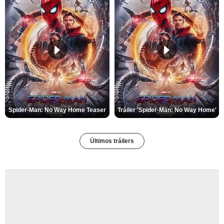
Spider-Man: No Way Home Teaser
Tráiler 'Spider-Man: No Way Home'
Últimos tráilers