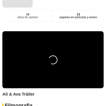
16
13
años de carrera
papeles en películas y series
Ali & Ava Tráiler
Filmografía