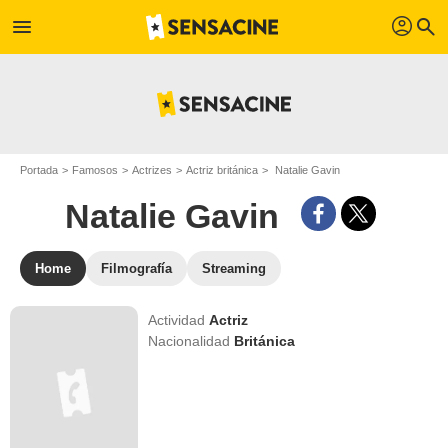
profil
menu
search
Portada
Famosos
Actrizes
Actriz británica
Natalie Gavin
Natalie Gavin
Home
Filmografía
Streaming
Actividad
Actriz
Nacionalidad
Británica