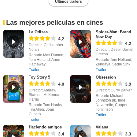
Últimos tráilers
Las mejores películas en cines
La Odisea
Spider-Man: Brand
New Day
4,2
4,2
Director: Christopher
Nolan
Director: Destin Daniel
Cretton
Reparto Matt Damon,
Tom Holland, Anne
Reparto Tom Holland,
Hathaway
Zendaya, Sadie Sink
Tráiler
Tráiler
Toy Story 5
Obsession
4,0
3,9
Director: Andrew
Director: Curry Barker
Stanton, McKenna
Reparto Michael
Harris
Johnston (II), Inde
Reparto Tom Hanks,
Navarrette, Cooper
Tim Allen, Joan
Tomlinson
Cusack
Tráiler
Tráiler
Haciendo amigos
Vaiana
3,4
3,3