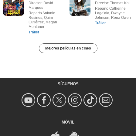
Director: David
Director: Thomas Kail
Marqués
Reparto Catherine
Reparto Antonio
Laga'aia, Dwayne
Resines, Quim
Johnson, Rena Owen
Gutiérrez, Megan
Tráiler
Montaner
Tráiler
Mejores películas en cines
SÍGUENOS
MÓVIL