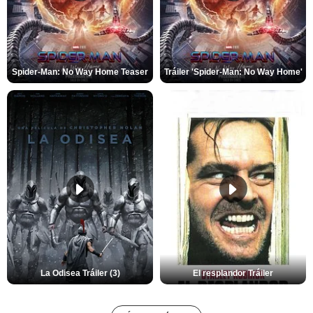
Spider-Man: No Way Home Teaser
Tráiler 'Spider-Man: No Way Home'
La Odisea Tráiler (3)
El resplandor Tráiler