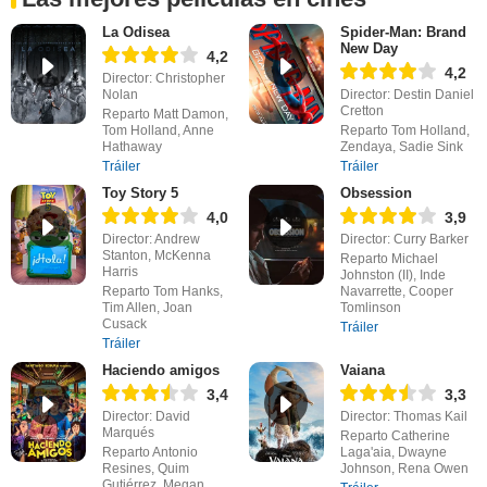
La Odisea
Spider-Man: Brand
New Day
4,2
4,2
Director: Christopher
Nolan
Director: Destin Daniel
Cretton
Reparto Matt Damon,
Tom Holland, Anne
Reparto Tom Holland,
Hathaway
Zendaya, Sadie Sink
Tráiler
Tráiler
Toy Story 5
Obsession
4,0
3,9
Director: Andrew
Director: Curry Barker
Stanton, McKenna
Reparto Michael
Harris
Johnston (II), Inde
Reparto Tom Hanks,
Navarrette, Cooper
Tim Allen, Joan
Tomlinson
Cusack
Tráiler
Tráiler
Haciendo amigos
Vaiana
3,4
3,3
Director: David
Director: Thomas Kail
Marqués
Reparto Catherine
Reparto Antonio
Laga'aia, Dwayne
Resines, Quim
Johnson, Rena Owen
Gutiérrez, Megan