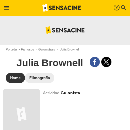
profil
menu
search
Portada
Famosos
Guionistaes
Julia Brownell
Julia Brownell
Home
Filmografía
Actividad
Guionista