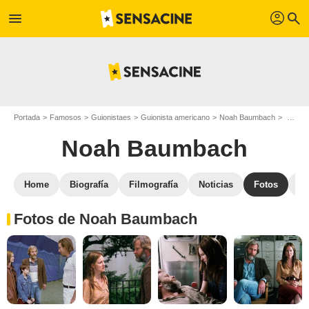
profil
menu
search
Portada
Famosos
Guionistaes
Guionista americano
Noah Baumbach
Noah Baumbach : Fotos de sus películas y series
Noah Baumbach
Home
Biografía
Filmografía
Noticias
Fotos
St
Fotos de Noah Baumbach