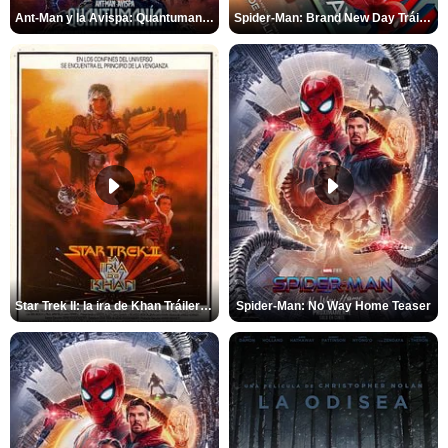
Ant-Man y la Avispa: Quantumanía Tráiler (2)
Spider-Man: Brand New Day Tráiler (3)
Star Trek II: la ira de Khan Tráiler VO
Spider-Man: No Way Home Teaser