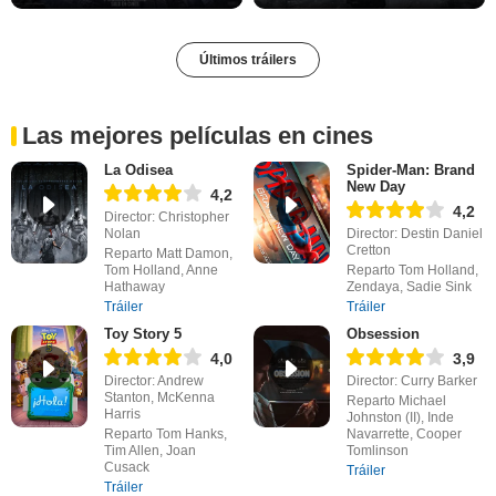
Últimos tráilers
Las mejores películas en cines
La Odisea
Spider-Man: Brand
New Day
4,2
4,2
Director: Christopher
Nolan
Director: Destin Daniel
Cretton
Reparto Matt Damon,
Tom Holland, Anne
Reparto Tom Holland,
Hathaway
Zendaya, Sadie Sink
Tráiler
Tráiler
Toy Story 5
Obsession
4,0
3,9
Director: Andrew
Director: Curry Barker
Stanton, McKenna
Reparto Michael
Harris
Johnston (II), Inde
Reparto Tom Hanks,
Navarrette, Cooper
Tim Allen, Joan
Tomlinson
Cusack
Tráiler
Tráiler