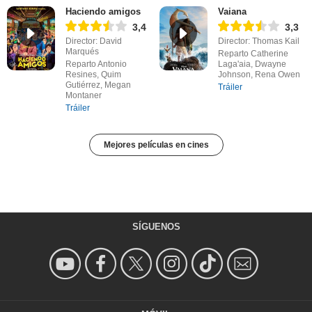
Haciendo amigos
Vaiana
3,4
3,3
Director: David
Director: Thomas Kail
Marqués
Reparto Catherine
Reparto Antonio
Laga'aia, Dwayne
Resines, Quim
Johnson, Rena Owen
Gutiérrez, Megan
Tráiler
Montaner
Tráiler
Mejores películas en cines
SÍGUENOS