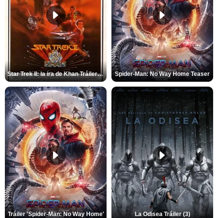
Star Trek II: la ira de Khan Tráiler VO
Spider-Man: No Way Home Teaser
Tráiler 'Spider-Man: No Way Home'
La Odisea Tráiler (3)