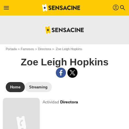
profil
menu
search
Portada
Famosos
Directora
Zoe Leigh Hopkins
Zoe Leigh Hopkins
Home
Streaming
Actividad
Directora