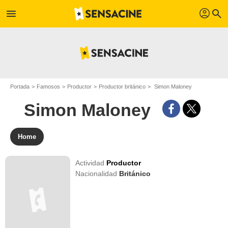
profil
menu
search
Portada
Famosos
Productor
Productor británico
Simon Maloney
Simon Maloney
Home
Actividad
Productor
Nacionalidad
Británico