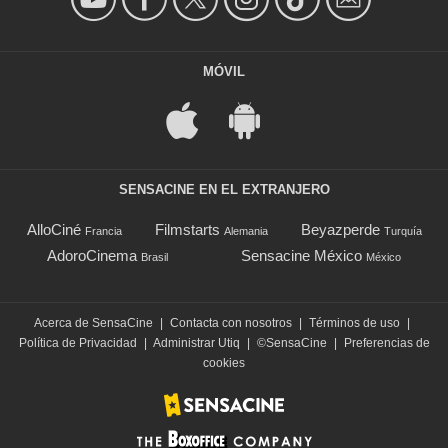
MÓVIL
SENSACINE EN EL EXTRANJERO
AlloCiné
Filmstarts
Beyazperde
Francia
Alemania
Turquía
AdoroCinema
Sensacine México
Brasil
México
Acerca de SensaCine
|
Contacta con nosotros
|
Términos de uso
|
Política de Privacidad
|
Administrar Utiq
|
©SensaCine
|
Preferencias de
cookies