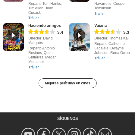
Reparto Tom Hanks,
Navarrette, Cooper
Tim Allen, Joan
Tomlinson
Cusack
Tráiler
Tráiler
Haciendo amigos
Vaiana
3,4
3,3
Director: David
Director: Thomas Kail
Marqués
Reparto Catherine
Reparto Antonio
Laga'aia, Dwayne
Resines, Quim
Johnson, Rena Owen
Gutiérrez, Megan
Tráiler
Montaner
Tráiler
Mejores películas en cines
SÍGUENOS