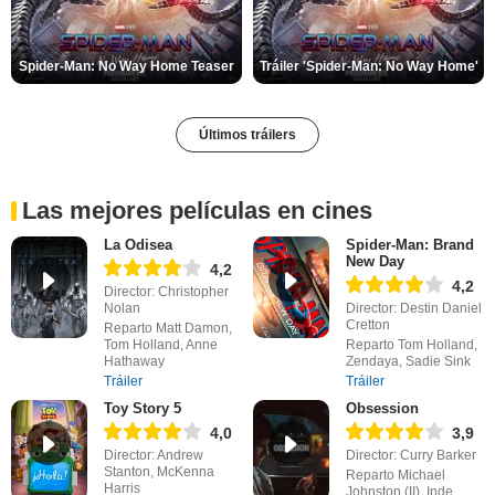
Spider-Man: No Way Home Teaser
Tráiler 'Spider-Man: No Way Home'
Últimos tráilers
Las mejores películas en cines
La Odisea
Spider-Man: Brand
New Day
4,2
4,2
Director: Christopher
Nolan
Director: Destin Daniel
Cretton
Reparto Matt Damon,
Tom Holland, Anne
Reparto Tom Holland,
Hathaway
Zendaya, Sadie Sink
Tráiler
Tráiler
Toy Story 5
Obsession
4,0
3,9
Director: Andrew
Director: Curry Barker
Stanton, McKenna
Reparto Michael
Harris
Johnston (II), Inde