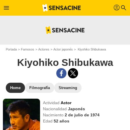
profil
menu
search
Portada
Famosos
Actores
Actor japonés
Kiyohiko Shibukawa
Kiyohiko Shibukawa
Home
Filmografía
Streaming
Actividad
Actor
Nacionalidad
Japonés
Nacimiento
2 de julio de 1974
Edad
52
años