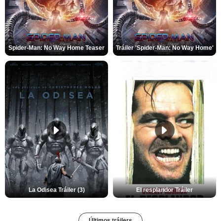
Spider-Man: No Way Home Teaser
Tráiler 'Spider-Man: No Way Home'
La Odisea Tráiler (3)
El resplandor Tráiler
Últimos tráilers