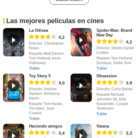
Las mejores películas en cines
La Odisea
Spider-Man: Brand
New Day
4,2
4,2
Director: Christopher
Nolan
Director: Destin Daniel
Cretton
Reparto Matt Damon,
Tom Holland, Anne
Reparto Tom Holland,
Hathaway
Zendaya, Sadie Sink
Tráiler
Tráiler
Toy Story 5
Obsession
4,0
3,9
Director: Andrew
Director: Curry Barker
Stanton, McKenna
Reparto Michael
Harris
Johnston (II), Inde
Reparto Tom Hanks,
Navarrette, Cooper
Tim Allen, Joan
Tomlinson
Cusack
Tráiler
Tráiler
Haciendo amigos
Vaiana
3,4
3,3