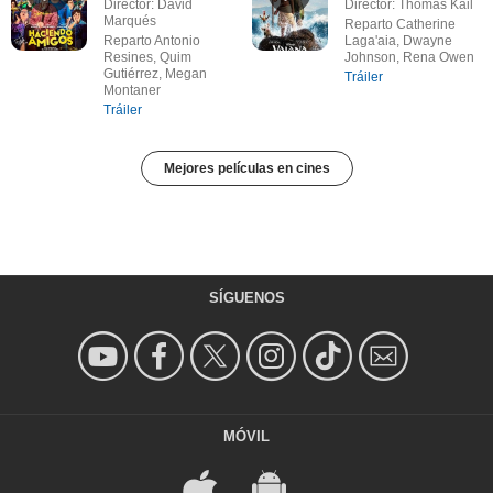
Director: David
Director: Thomas Kail
Marqués
Reparto Catherine
Reparto Antonio
Laga'aia, Dwayne
Resines, Quim
Johnson, Rena Owen
Gutiérrez, Megan
Tráiler
Montaner
Tráiler
Mejores películas en cines
SÍGUENOS
MÓVIL