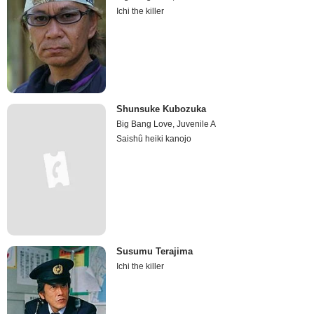
Ichi the killer
Shunsuke Kubozuka
Big Bang Love, Juvenile A
Saishû heiki kanojo
Susumu Terajima
Ichi the killer