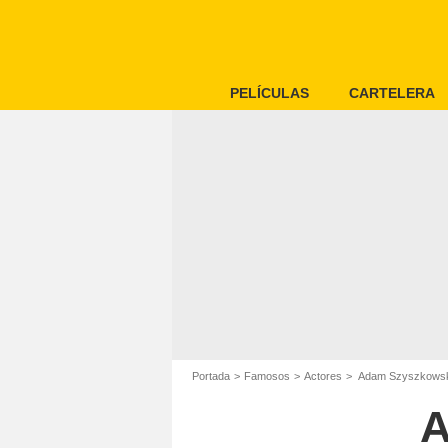
PELÍCULAS
CARTELERA
Portada
Famosos
Actores
Adam Szyszkowsk
A