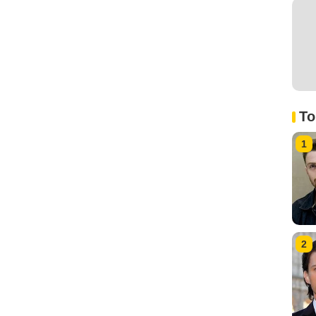
To
1
2