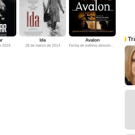
Tr
ar
Ida
Avalon
e 2018
28 de marzo de 2014
Fecha de estreno desconocida