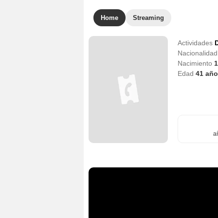
Home
Streaming
Actividades
D
Nacionalida
Nacimiento
1
Edad
41
año
a