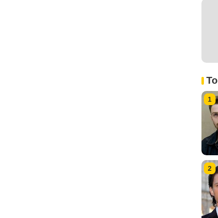
To
1
2