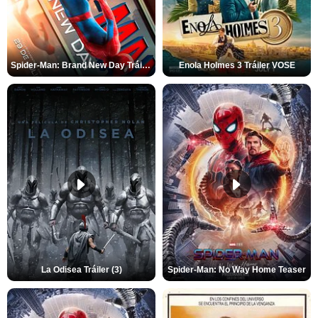
Spider-Man: Brand New Day Tráiler (3)
Enola Holmes 3 Tráiler VOSE
La Odisea Tráiler (3)
Spider-Man: No Way Home Teaser