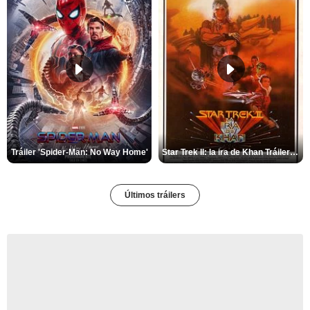
Tráiler 'Spider-Man: No Way Home'
Star Trek II: la ira de Khan Tráiler VO
Últimos tráilers