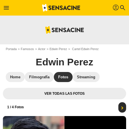
profil
menu
search
Portada
Famosos
Actor
Edwin Perez
Cartel Edwin Perez
Edwin Perez
Home
Filmografía
Fotos
Streaming
VER TODAS LAS FOTOS
1
/ 4 Fotos