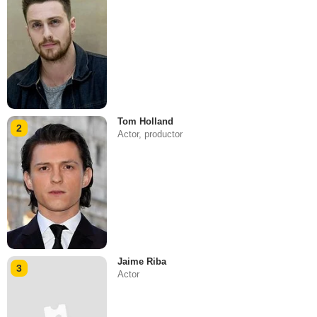
Tom Holland
2
Actor, productor
Jaime Riba
3
Actor