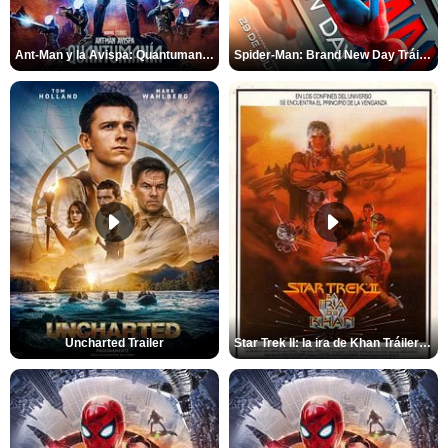
Ant-Man y la Avispa: Quantumanía Tráiler (2)
Spider-Man: Brand New Day Tráiler (3)
Uncharted Trailer
Star Trek II: la ira de Khan Tráiler VO