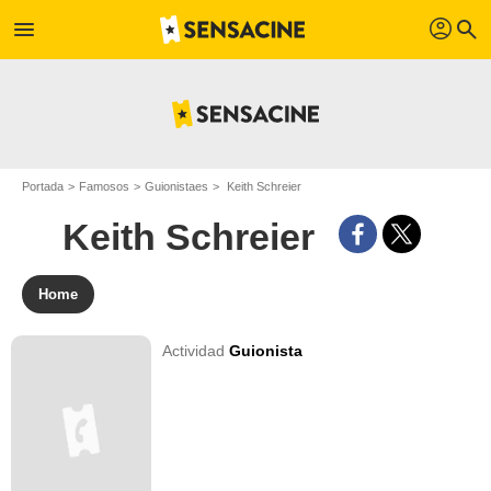
profil
menu
search
Portada
Famosos
Guionistaes
Keith Schreier
Keith Schreier
Home
Actividad
Guionista