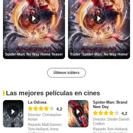
Spider-Man: No Way Home Teaser
Tráiler 'Spider-Man: No Way Home'
Últimos tráilers
Las mejores películas en cines
La Odisea
Spider-Man: Brand
New Day
4,2
4,2
Director: Christopher
Nolan
Director: Destin Daniel
Cretton
Reparto Matt Damon,
Tom Holland, Anne
Reparto Tom Holland,