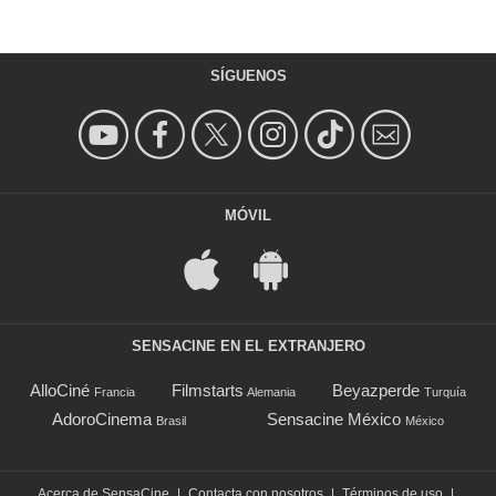
SÍGUENOS
MÓVIL
SENSACINE EN EL EXTRANJERO
AlloCiné
Filmstarts
Beyazperde
Francia
Alemania
Turquía
AdoroCinema
Sensacine México
Brasil
México
Acerca de SensaCine
|
Contacta con nosotros
|
Términos de uso
|