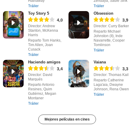
Hathaway
Zendaya, Sadie Sink
Tráiler
Tráiler
Toy Story 5
Obsession
4,0
3,9
Director: Andrew
Director: Curry Barker
Stanton, McKenna
Reparto Michael
Harris
Johnston (II), Inde
Reparto Tom Hanks,
Navarrette, Cooper
Tim Allen, Joan
Tomlinson
Cusack
Tráiler
Tráiler
Haciendo amigos
Vaiana
3,4
3,3
Director: David
Director: Thomas Kail
Marqués
Reparto Catherine
Reparto Antonio
Laga'aia, Dwayne
Resines, Quim
Johnson, Rena Owen
Gutiérrez, Megan
Tráiler
Montaner
Tráiler
Mejores películas en cines