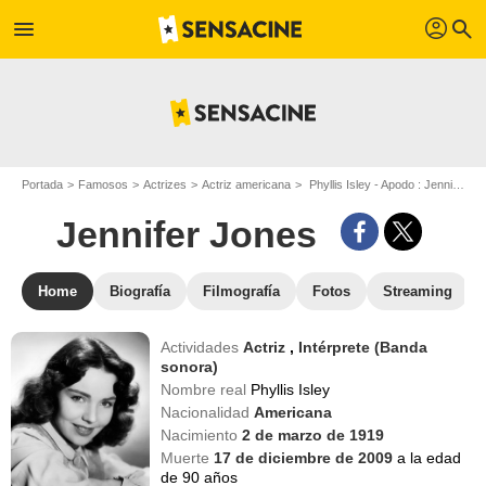
profil
menu
search
Portada
Famosos
Actrizes
Actriz americana
Phyllis Isley - Apodo : Jennifer Jones
Jennifer Jones
Home
Biografía
Filmografía
Fotos
Streaming
Actividades
Actriz
,
Intérprete (Banda
sonora)
Nombre real
Phyllis Isley
Nacionalidad
Americana
Nacimiento
2 de marzo de 1919
Muerte
17 de diciembre de 2009
a la edad
de 90 años