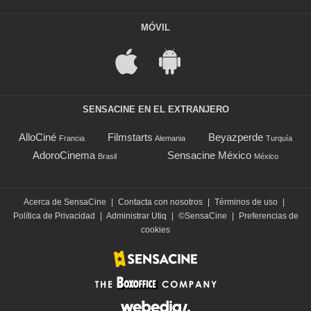
MÓVIL
SENSACINE EN EL EXTRANJERO
AlloCiné
Filmstarts
Beyazperde
Francia
Alemania
Turquía
AdoroCinema
Sensacine México
Brasil
México
Acerca de SensaCine
|
Contacta con nosotros
|
Términos de uso
|
Política de Privacidad
|
Administrar Utiq
|
©SensaCine
|
Preferencias de
cookies