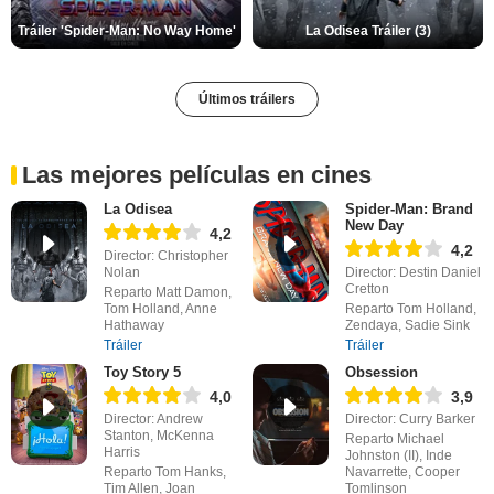
Tráiler 'Spider-Man: No Way Home'
La Odisea Tráiler (3)
Últimos tráilers
Las mejores películas en cines
La Odisea
Spider-Man: Brand
New Day
4,2
4,2
Director: Christopher
Nolan
Director: Destin Daniel
Cretton
Reparto Matt Damon,
Tom Holland, Anne
Reparto Tom Holland,
Hathaway
Zendaya, Sadie Sink
Tráiler
Tráiler
Toy Story 5
Obsession
4,0
3,9
Director: Andrew
Director: Curry Barker
Stanton, McKenna
Reparto Michael
Harris
Johnston (II), Inde
Reparto Tom Hanks,
Navarrette, Cooper
Tim Allen, Joan
Tomlinson