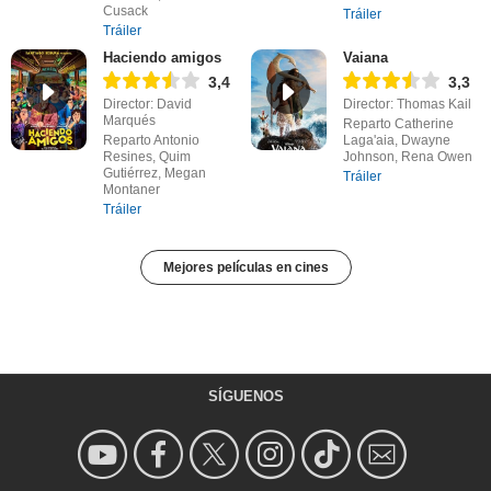
Cusack
Tráiler
Tráiler
Haciendo amigos
Vaiana
3,4
3,3
Director: David
Director: Thomas Kail
Marqués
Reparto Catherine
Reparto Antonio
Laga'aia, Dwayne
Resines, Quim
Johnson, Rena Owen
Gutiérrez, Megan
Tráiler
Montaner
Tráiler
Mejores películas en cines
SÍGUENOS