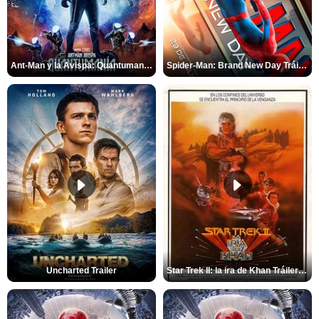
Ant-Man y la Avispa: Quantumanía Tráiler (2)
Spider-Man: Brand New Day Tráiler (3)
Uncharted Trailer
Star Trek II: la ira de Khan Tráiler VO