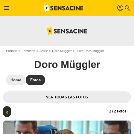
profil
menu
search
Portada
Famosos
Actriz
Doro Müggler
Foto Doro Müggler
Doro Müggler
Home
Fotos
VER TODAS LAS FOTOS
2
/ 2 Fotos