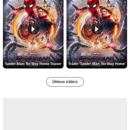
Spider-Man: No Way Home Teaser
Tráiler 'Spider-Man: No Way Home'
Últimos tráilers