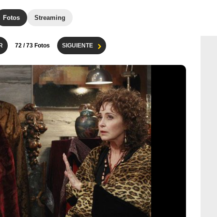
Fotos
Streaming
R
72
/ 73 Fotos
SIGUIENTE