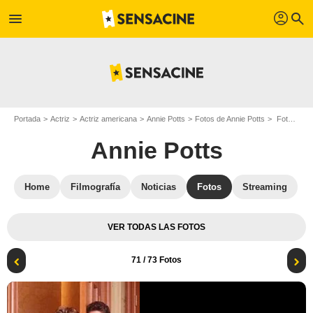
profil
menu
search
Portada
Actriz
Actriz americana
Annie Potts
Fotos de Annie Potts
Foto Tim Curry, Annie Potts
Annie Potts
Home
Filmografía
Noticias
Fotos
Streaming
VER TODAS LAS FOTOS
71
/ 73 Fotos