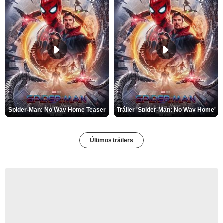
Spider-Man: No Way Home Teaser
Tráiler 'Spider-Man: No Way Home'
Últimos tráilers