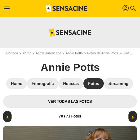
profil
menu
search
Portada
Actriz
Actriz americana
Annie Potts
Fotos de Annie Potts
Foto Annie Potts, Emily Bergl
Annie Potts
Home
Filmografía
Noticias
Fotos
Streaming
VER TODAS LAS FOTOS
70
/ 73 Fotos