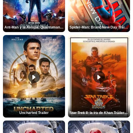
Ant-Man y la Avispa: Quantumanía Tráiler (2)
Spider-Man: Brand New Day Tráiler (3)
Uncharted Trailer
Star Trek II: la ira de Khan Tráiler VO