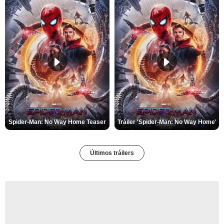
Spider-Man: No Way Home Teaser
Tráiler 'Spider-Man: No Way Home'
Últimos tráilers