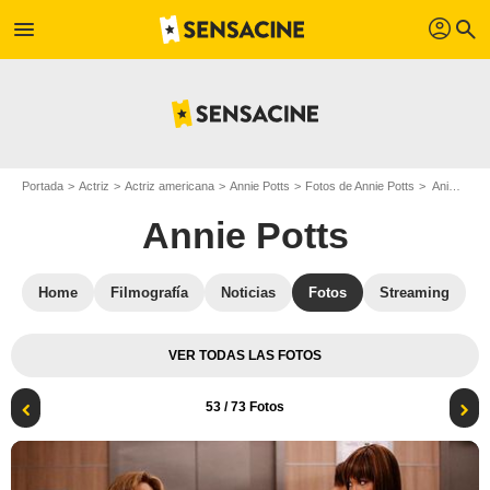
profil
menu
search
Portada
Actriz
Actriz americana
Annie Potts
Fotos de Annie Potts
Animal Practice : Foto Kym Whitley, Annie Potts
Annie Potts
Home
Filmografía
Noticias
Fotos
Streaming
VER TODAS LAS FOTOS
53
/ 73 Fotos