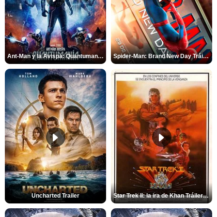
Ant-Man y la Avispa: Quantumanía Tráiler (2)
Spider-Man: Brand New Day Tráiler (3)
Uncharted Trailer
Star Trek II: la ira de Khan Tráiler VO