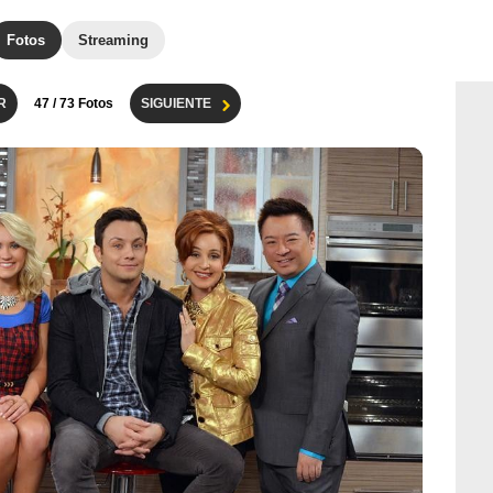
Fotos
Streaming
R
47
/ 73 Fotos
SIGUIENTE