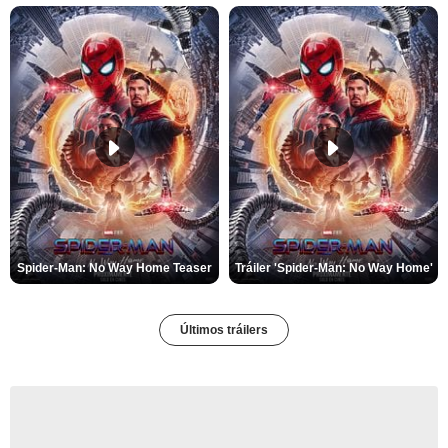
Spider-Man: No Way Home Teaser
Tráiler 'Spider-Man: No Way Home'
Últimos tráilers