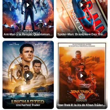
Ant-Man y la Avispa: Quantumanía Tráiler (2)
Spider-Man: Brand New Day Tráiler (3)
Uncharted Trailer
Star Trek II: la ira de Khan Tráiler VO