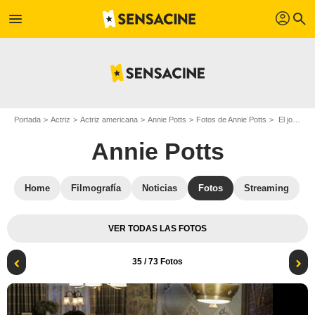
profil
menu
search
Portada
Actriz
Actriz americana
Annie Potts
Fotos de Annie Potts
El joven Sheldon : Foto Lance Barber, Annie Potts
Annie Potts
Home
Filmografía
Noticias
Fotos
Streaming
VER TODAS LAS FOTOS
35
/ 73 Fotos