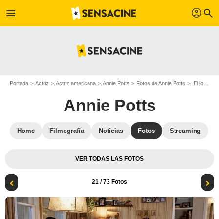
profil
menu
search
Portada
Actriz
Actriz americana
Annie Potts
Fotos de Annie Potts
El joven Sheldon : Foto Raegan Revord, Lance Barber, Zoe Perry, Annie Potts, Montana Jordan
Annie Potts
Home
Filmografía
Noticias
Fotos
Streaming
VER TODAS LAS FOTOS
21
/ 73 Fotos