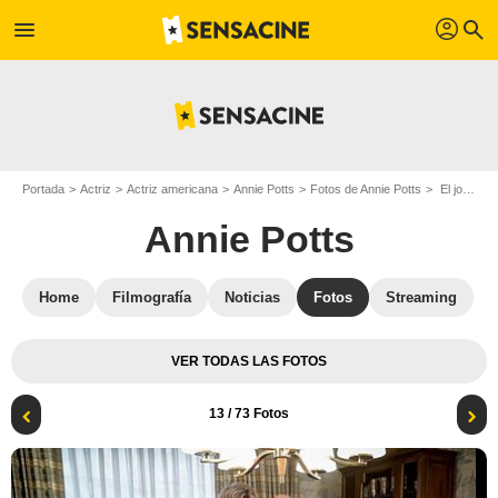
profil
menu
search
Portada
Actriz
Actriz americana
Annie Potts
Fotos de Annie Potts
El joven Sheldon : Foto Annie Potts, Lance Barber, Zoe Perry, Iain Armitage, Montana Jordan, Raegan Revord, Wallace Shawn
Annie Potts
Home
Filmografía
Noticias
Fotos
Streaming
VER TODAS LAS FOTOS
13
/ 73 Fotos