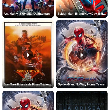
Ant-Man y la Avispa: Quantumanía Tráiler (2)
Spider-Man: Brand New Day Tráiler (3)
Star Trek II: la ira de Khan Tráiler VO
Spider-Man: No Way Home Teaser