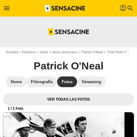
profil
menu
search
Portada
Famosos
Actor
Actor americano
Patrick O'Neal
Foto Peter Falk, Patrick O'Neal
Patrick O'Neal
Home
Filmografía
Fotos
Streaming
VER TODAS LAS FOTOS
1
/ 1 Foto