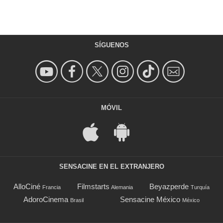
SÍGUENOS
MÓVIL
SENSACINE EN EL EXTRANJERO
AlloCiné
Filmstarts
Beyazperde
Francia
Alemania
Turquía
AdoroCinema
Sensacine México
Brasil
México