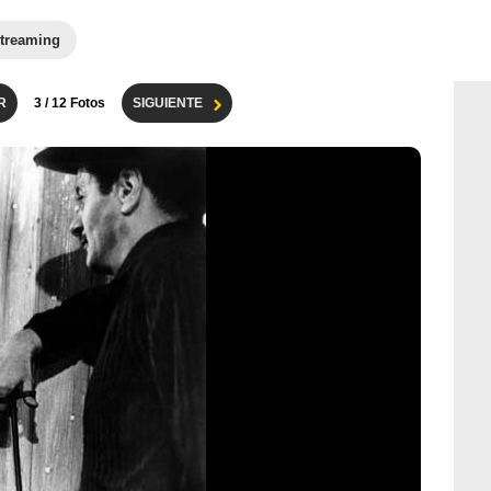
treaming
R
3
/ 12 Fotos
SIGUIENTE