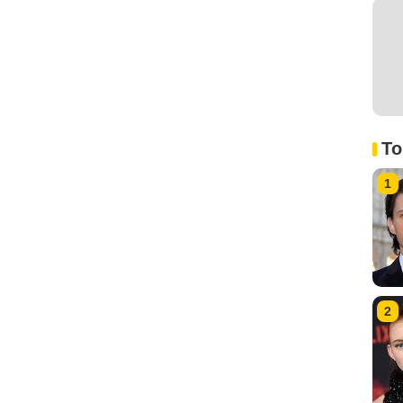
To
1
2