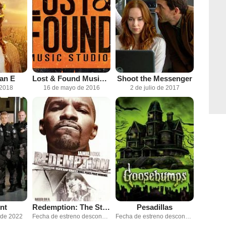
an E
Lost & Found Music Studios
Shoot the Messenger
 2018
16 de mayo de 2016
2 de julio de 2017
nt
Redemption: The Stan Tookie Williams Story
Pesadillas
 de 2022
Fecha de estreno desconocida
Fecha de estreno desconocida