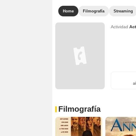
Home
Filmografía
Streaming
Actividad
Act
a
Filmografía