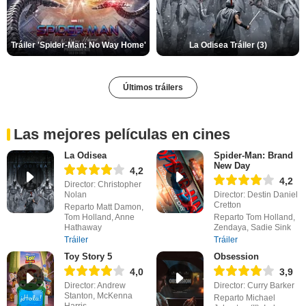
Tráiler 'Spider-Man: No Way Home'
La Odisea Tráiler (3)
Últimos tráilers
Las mejores películas en cines
La Odisea
Spider-Man: Brand
New Day
4,2
4,2
Director: Christopher
Nolan
Director: Destin Daniel
Cretton
Reparto Matt Damon,
Tom Holland, Anne
Reparto Tom Holland,
Hathaway
Zendaya, Sadie Sink
Tráiler
Tráiler
Toy Story 5
Obsession
4,0
3,9
Director: Andrew
Director: Curry Barker
Stanton, McKenna
Reparto Michael
Harris