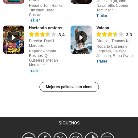
Johnston (II), Inde
Reparto Tom Hanks,
Navarrette, Cooper
Tim Allen, Joan
Tomlinson
Cusack
Tráiler
Tráiler
Haciendo amigos
Vaiana
3,4
3,3
Director: David
Director: Thomas Kail
Marqués
Reparto Catherine
Reparto Antonio
Laga'aia, Dwayne
Resines, Quim
Johnson, Rena Owen
Gutiérrez, Megan
Tráiler
Montaner
Tráiler
Mejores películas en cines
SÍGUENOS