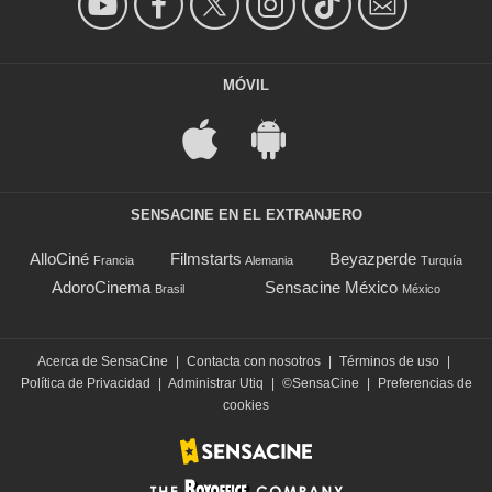
MÓVIL
SENSACINE EN EL EXTRANJERO
AlloCiné
Filmstarts
Beyazperde
Francia
Alemania
Turquía
AdoroCinema
Sensacine México
Brasil
México
Acerca de SensaCine
|
Contacta con nosotros
|
Términos de uso
|
Política de Privacidad
|
Administrar Utiq
|
©SensaCine
|
Preferencias de
cookies