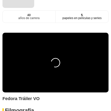
40
5
años de carrera
papeles en películas y series
Fedora Tráiler VO
Filmografía