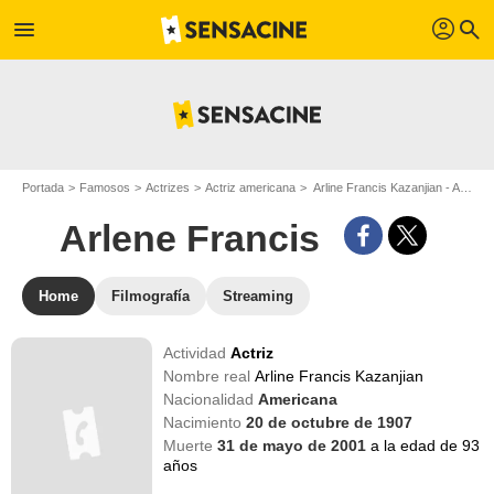
profil
menu
search
Portada
Famosos
Actrizes
Actriz americana
Arline Francis Kazanjian - Apodo : Arlene Francis
Arlene Francis
Home
Filmografía
Streaming
Actividad
Actriz
Nombre real
Arline Francis Kazanjian
Nacionalidad
Americana
Nacimiento
20 de octubre de 1907
Muerte
31 de mayo de 2001
a la edad de 93
años