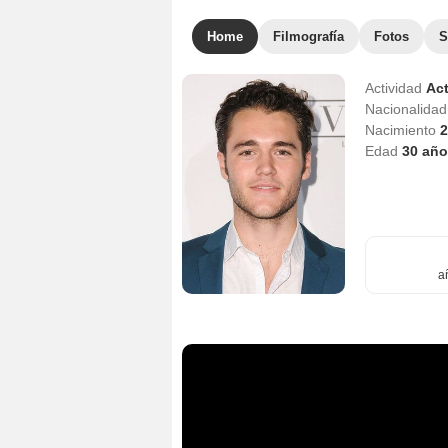
Home
Filmografía
Fotos
S
Actividad
Act
Nacionalida
Nacimiento
2
Edad
30
año
a