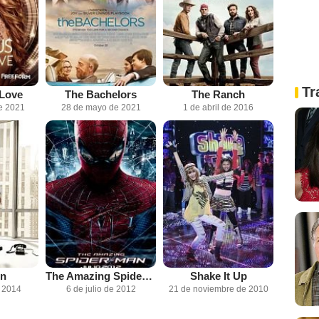
Tr
 Love
The Bachelors
The Ranch
e 2021
28 de mayo de 2021
1 de abril de 2016
n
The Amazing Spider-Man
Shake It Up
e 2014
6 de julio de 2012
21 de noviembre de 2010