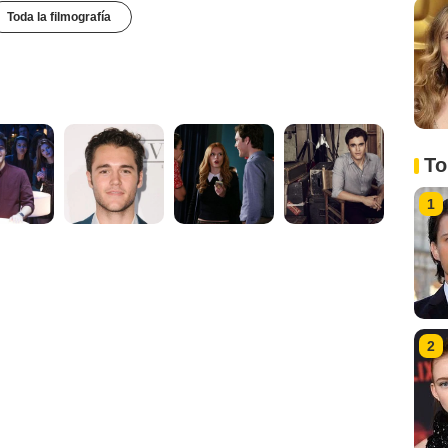
Toda la filmografía
To
1
2