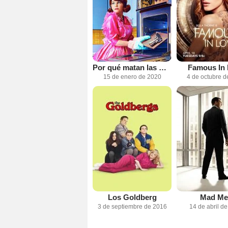
Por qué matan las mujeres
Famous In
15 de enero de 2020
4 de octubre d
Los Goldberg
Mad Me
3 de septiembre de 2016
14 de abril d